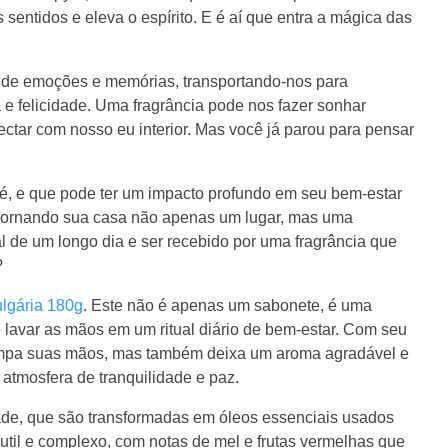
entidos e eleva o espírito. E é aí que entra a mágica das
e de emoções e memórias, transportando-nos para
e felicidade. Uma fragrância pode nos fazer sonhar
tar com nosso eu interior. Mas você já parou para pensar
é, e que pode ter um impacto profundo em seu bem-estar
 tornando sua casa não apenas um lugar, mas uma
al de um longo dia e ser recebido por uma fragrância que
?
lgária 180g
. Este não é apenas um sabonete, é uma
e lavar as mãos em um ritual diário de bem-estar. Com seu
limpa suas mãos, mas também deixa um aroma agradável e
atmosfera de tranquilidade e paz.
dade, que são transformadas em óleos essenciais usados
til e complexo, com notas de mel e frutas vermelhas que