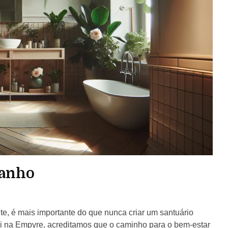
Banho
, é mais importante do que nunca criar um santuário
ui na Empyre, acreditamos que o caminho para o bem-estar