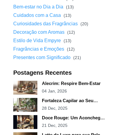
Bem-estar no Dia a Dia
(13)
Cuidados com a Casa
(13)
Curiosidades das Fragrâncias
(20)
Decoração com Aromas
(12)
Estilo de Vida Empyre
(13)
Fragrâncias e Emoções
(12)
Presentes com Significado
(21)
Postagens Recentes
Alecrim: Respire Bem-Estar
04 Jan, 2026
Fortaleza Capilar ao Seu
Alcance
28 Dec, 2025
Doce Rouge: Um Aconchego
em Spray
21 Dec, 2025
Latte de Luxo para sua Pele