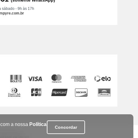
(somente WhatsApp)
à sábado - 9h às 17h
mpyre.com.br
da com a nossa
Política
Concordar
e ilustrativas
izadas via internet.