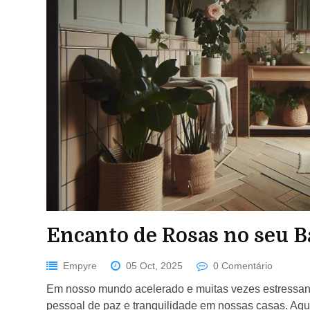
Encanto de Rosas no seu 
Empyre
05 Oct, 2025
0 Comentário
Em nosso mundo acelerado e muitas vezes estressante
pessoal de paz e tranquilidade em nossas casas. Aq