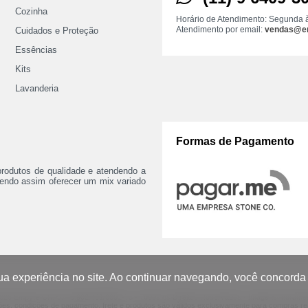
Cozinha
Horário de Atendimento: Segunda 
Atendimento por email:
vendas@e
Cuidados e Proteção
Essências
Kits
Lavanderia
Formas de Pagamento
rodutos de qualidade e atendendo a
odendo assim oferecer um mix variado
a sua experiência no site. Ao continuar navegando, você concor
026 Empyre CNPJ: 45.902.401/0001-75 - Todos os Direitos Reservados - Imagens merament
s, condições de pagamento, frete e produtos são válidos exclusivamente para compras real