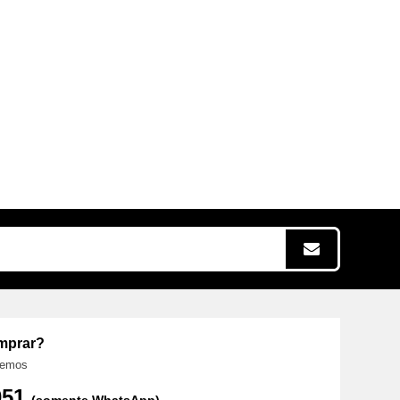
omprar?
aremos
3051