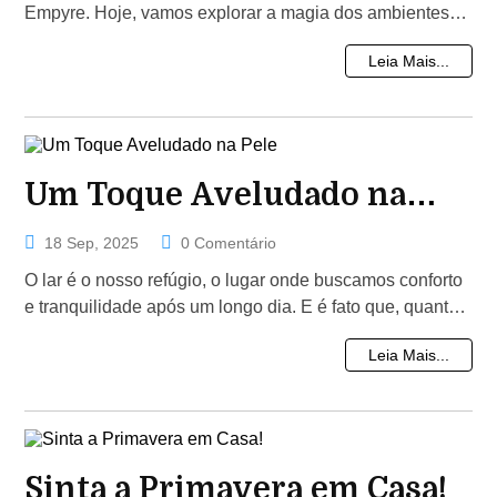
Empyre. Hoje, vamos explorar a magia dos ambientes
perfumados e como eles podem transformar nosso dia a
Leia Mais...
dia, proporcionando...
Um Toque Aveludado na
Pele
18 Sep, 2025
0 Comentário
O lar é o nosso refúgio, o lugar onde buscamos conforto
e tranquilidade após um longo dia. E é fato que, quanto
mais agradável e aconchegante for o nosso ambiente,
Leia Mais...
mais prazer...
Sinta a Primavera em Casa!