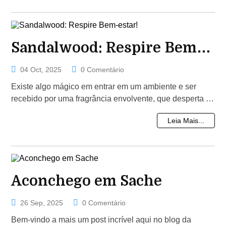
Sandalwood: Respire Bem-
estar!
04 Oct, 2025
0 Comentário
Existe algo mágico em entrar em um ambiente e ser
recebido por uma fragrância envolvente, que desperta os
sentidos e traz uma sensação...
Leia Mais...
Aconchego em Sache
26 Sep, 2025
0 Comentário
Bem-vindo a mais um post incrível aqui no blog da