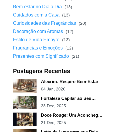
Bem-estar no Dia a Dia
(13)
Cuidados com a Casa
(13)
Curiosidades das Fragrâncias
(20)
Decoração com Aromas
(12)
Estilo de Vida Empyre
(13)
Fragrâncias e Emoções
(12)
Presentes com Significado
(21)
Postagens Recentes
Alecrim: Respire Bem-Estar
04 Jan, 2026
Fortaleza Capilar ao Seu
Alcance
28 Dec, 2025
Doce Rouge: Um Aconchego
em Spray
21 Dec, 2025
Latte de Luxo para sua Pele